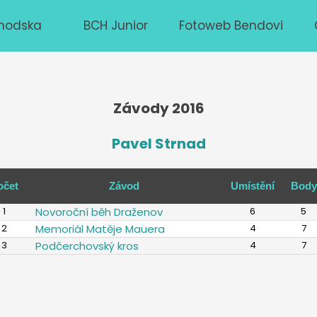
hodska
BCH Junior
Fotoweb Bendovi
Závody 2016
Pavel Strnad
očet
Závod
Umístění
Body
1
Novoroční běh Draženov
6
5
2
Memoriál Matěje Mauera
4
7
3
Podčerchovský kros
4
7