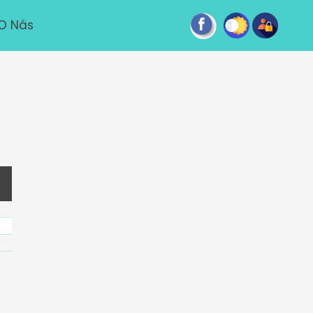
O Nás