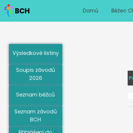
BCH
Domů
Běžec C
Výsledkové listiny
Soupis závodů
2026
P
Seznam běžců
Seznam závodů
BCH
Přihlášení do